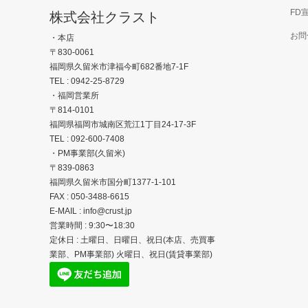
FD
株式会社クラスト
お問
・本店
〒830-0061
福岡県久留米市津福今町682番地7-1F
TEL : 0942-25-8729
・福岡営業所
〒814-0101
福岡県福岡市城南区荒江1丁目24-17-3F
TEL : 092-600-7408
・PM事業部(久留米)
〒839-0863
福岡県久留米市国分町1377-1-101
FAX : 050-3488-6615
E-MAIL : info@crust.jp
営業時間 : 9:30〜18:30
定休日 : 土曜日、日曜日、祝日(本店、売買事
業部、PM事業部) 火曜日、祝日(賃貸事業部)