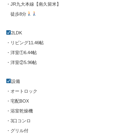
・JR九大本線【南久留米】
徒歩8分
2LDK
・リビング11.46帖
・洋室①6.44帖
・洋室②5.96帖
設備
・オートロック
・宅配BOX
・浴室乾燥機
・3口コンロ
・グリル付